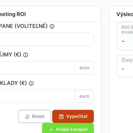
keting ROI
Výsle
ANE (VOLITEĽNÉ)
ROI 
inves
-
ÍJMY (€)
Čistý
euro
-
KLADY (€)
euro
Reset
Vypočítať
Pridať kampaň