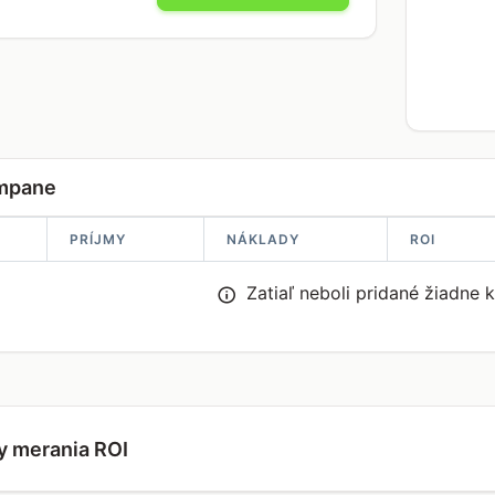
mpane
PRÍJMY
NÁKLADY
ROI
Zatiaľ neboli pridané žiadne
y merania ROI