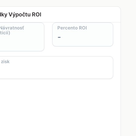
dky Výpočtu ROI
(Návratnosť
Percento ROI
tícií)
-
 zisk