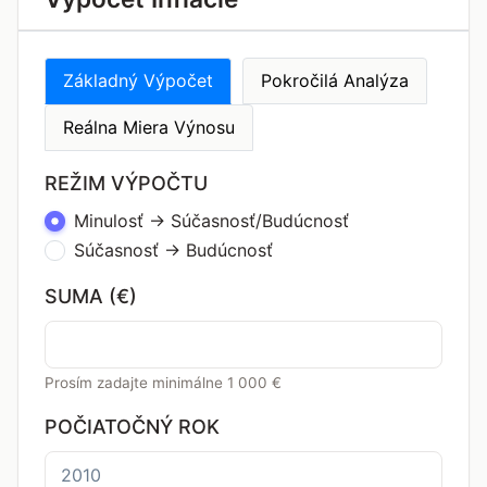
Základný Výpočet
Pokročilá Analýza
Reálna Miera Výnosu
REŽIM VÝPOČTU
Minulosť → Súčasnosť/Budúcnosť
Súčasnosť → Budúcnosť
SUMA (€)
Prosím zadajte minimálne 1 000 €
POČIATOČNÝ ROK