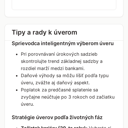
Tipy a rady k úverom
Sprievodca inteligentným výberom úveru
Pri porovnávaní úrokových sadzieb
skontrolujte trend základnej sadzby a
rozdiel marží medzi bankami.
Daňové výhody sa môžu líšiť podľa typu
úveru, zvážte aj daňový aspekt.
Poplatok za predčasné splatenie sa
zvyčajne neúčtuje po 3 rokoch od začiatku
úveru.
Stratégie úverov podľa životných fáz
Začiatok kariéry (20-te roky):
Vyberte si