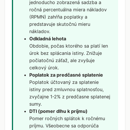
jednoducho zobrazená sadzba a
ročná percentuálna miera nákladov
(RPMN) zahŕňa poplatky a
predstavuje skutočnú mieru
nákladov.
Odkladná lehota
Obdobie, počas ktorého sa platí len
úrok bez splácania istiny. Znižuje
počiatočnú záťaž, ale zvyšuje
celkový úrok.
Poplatok za predčasné splatenie
Poplatok účtovaný za splatenie
istiny pred zmluvnou splatnosťou,
zvyčajne 1-2% z predčasne splatenej
sumy.
DTI (pomer dlhu k príjmu)
Pomer ročných splátok k ročnému
príjmu. Všeobecne sa odporúča