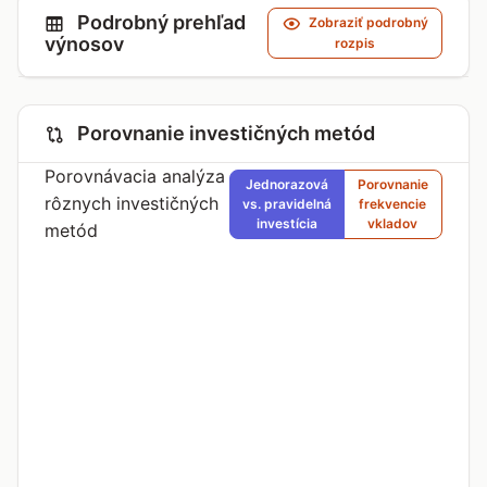
Podrobný prehľad
Zobraziť podrobný
výnosov
rozpis
Porovnanie investičných metód
Porovnávacia analýza
Jednorazová
Porovnanie
rôznych investičných
vs. pravidelná
frekvencie
investícia
vkladov
metód