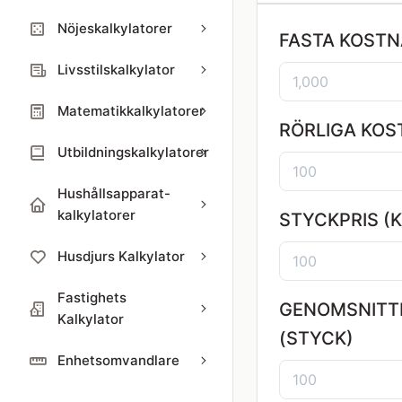
Nöjeskalkylatorer
FASTA KOSTN
Livsstilskalkylator
Matematikkalkylatorer
RÖRLIGA KOS
Utbildningskalkylatorer
Hushållsapparat-
kalkylatorer
STYCKPRIS (K
Husdjurs Kalkylator
Fastighets
GENOMSNITTL
Kalkylator
(STYCK)
Enhetsomvandlare