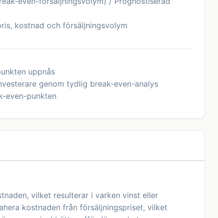
reak-even-försäljningsvolym) / Prognostiserad
pris, kostnad och försäljningsvolym
-punkten uppnås
investerare genom tydlig break-even-analys
eak-even-punkten
aden, vilket resulterar i varken vinst eller
hera kostnaden från försäljningspriset, vilket