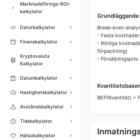
Marknadsförings-ROI-
kalkylator
Grundläggande
Datorkalkylator
Break-even-analys
- Fasta kostnader
Finanskalkylator
- Rörliga kostnade
förpackning)
Kryptovaluta
- Försäljningspris:
Kalkylator
Datumkalkylator
Kvantitetsbase
Hastighetskalkylator
BEP(Kvantitet) = F
Avståndskalkylator
Tidskalkylator
Inmatnings
Hälsokalkylator