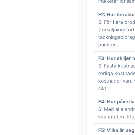
indikerar lönsa
F2: Hur beräkna
S: För flera pr
(försäljningsfö
täckningsbidrag
punkten.
F3: Hur skiljer
S: Fasta kostnad
rörliga kostnade
kostnader vara s
sikt.
F4: Hur påverk
S: Med alla and
kvantiteten. Eft
F5: Vilka är b