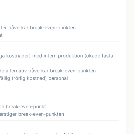
tter påverkar break-even-punkten
nt
iga kostnader) med intern produktion (ökade fasta
de alternativ påverkar break-even-punkten
fällig (rörlig kostnad) personal
och break-even-punkt
verstiger break-even-punkten