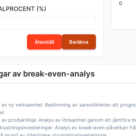
0
ALPROCENT (%)
Återställ
Beräkna
gar av break-even-analys
 av ny verksamhet: Bedömning av sannolikheten att prognos
en
 av produktlinje: Analys av lönsamhet genom att jämföra b
trustningsinvesteringar: Analys av break-even-påverkan fr
å grund av ytterligare utrustningsinvesteringar