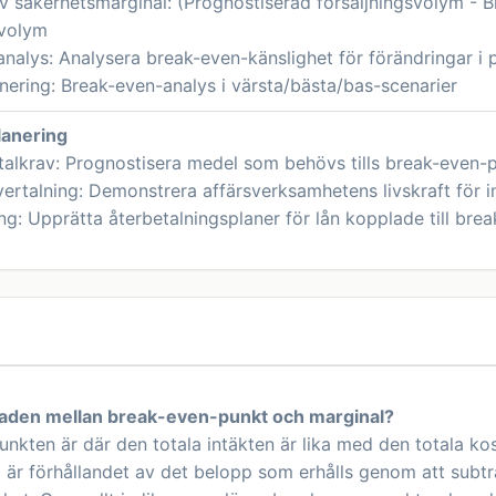
v säkerhetsmarginal: (Prognostiserad försäljningsvolym - B
svolym
analys: Analysera break-even-känslighet för förändringar i 
nering: Break-even-analys i värsta/bästa/bas-scenarier
lanering
talkrav: Prognostisera medel som behövs tills break-even
vertalning: Demonstrera affärsverksamhetens livskraft för 
ng: Upprätta återbetalningsplaner för lån kopplade till br
lnaden mellan break-even-punkt och marginal?
nkten är där den totala intäkten är lika med den totala kostn
l är förhållandet av det belopp som erhålls genom att subtra