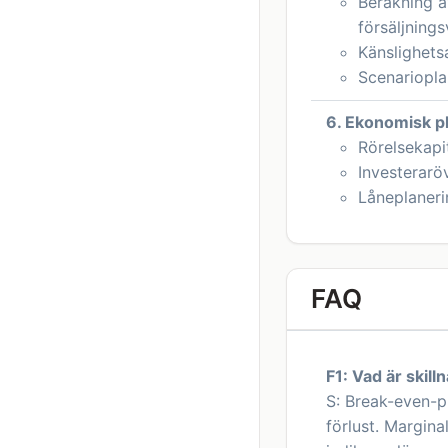
Beräkning a
försäljning
Känslighets
Scenariopla
6. Ekonomisk p
Rörelsekapi
Investerarö
Låneplaneri
FAQ
F1: Vad är skil
S: Break-even-pu
förlust. Margina