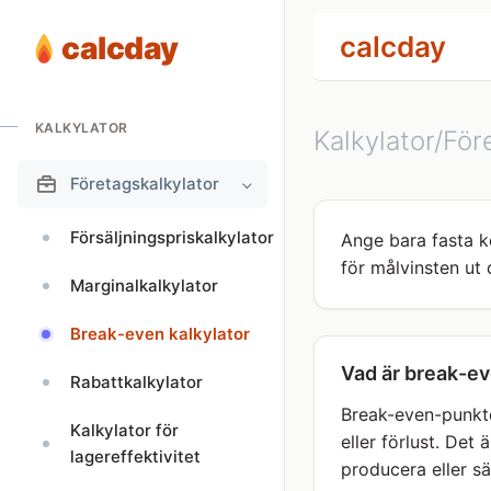
calcday
calcday
KALKYLATOR
Kalkylator/För
Företagskalkylator
Försäljningspriskalkylator
Ange bara fasta k
för målvinsten ut 
Marginalkalkylator
Break-even kalkylator
Vad är break-e
Rabattkalkylator
Break-even-punkten
Kalkylator för
eller förlust. Det
lagereffektivitet
producera eller säl