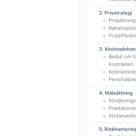
2. Prisstrategi
Prissättning
Rabattspoli
Prisdifferen
3. Kostnadshan
Beslut om f
kostnader)
Kostnadsred
Personalplan
4. Målsättning
Försäljnings
Prestations
Incitaments
5. Riskhanterin