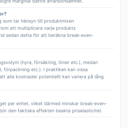
högre marginal bättre affärslönsamhet.
er?
g som tar hänsyn till produktmixen
nom att multiplicera varje produkts
d sedan detta för att beräkna break-even-
gsvolym (hyra, försäkring, löner etc.), medan
, förpackning etc.). I praktiken kan vissa
att alla kostnader potentiellt kan variera på lång
aget per enhet, vilket därmed minskar break-even-
ör den faktiska effekten beakta priselasticitet.