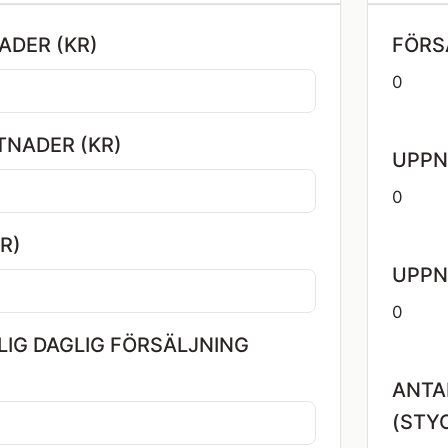
ADER (KR)
FÖRS
0
TNADER (KR)
UPPN
0
R)
UPPN
0
IG DAGLIG FÖRSÄLJNING
ANTA
(STY