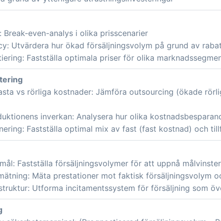
: Break-even-analys i olika prisscenarier
cy: Utvärdera hur ökad försäljningsvolym på grund av raba
tiering: Fastställa optimala priser för olika marknadssegme
tering
asta vs rörliga kostnader: Jämföra outsourcing (ökade rörl
uktionens inverkan: Analysera hur olika kostnadsbesparan
ering: Fastställa optimal mix av fast (fast kostnad) och till
mål: Fastställa försäljningsvolymer för att uppnå målvinster
mätning: Mäta prestationer mot faktisk försäljningsvolym 
struktur: Utforma incitamentssystem för försäljning som ö
g