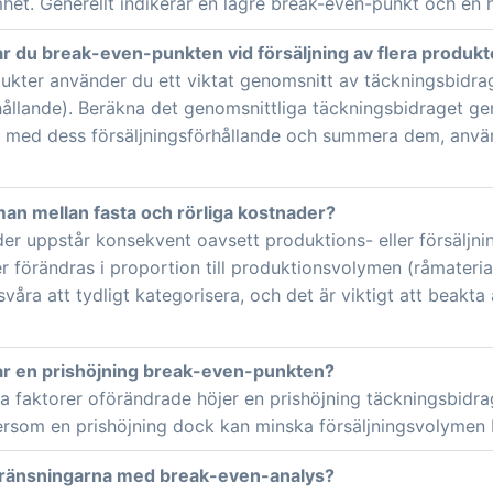
mhet. Generellt indikerar en lägre break-even-punkt och en 
r du break-even-punkten vid försäljning av flera produkt
odukter använder du ett viktat genomsnitt av täckningsbidra
rhållande). Beräkna det genomsnittliga täckningsbidraget ge
 med dess försäljningsförhållande och summera dem, använ
 man mellan fasta och rörliga kostnader?
er uppstår konsekvent oavsett produktions- eller försäljnin
r förändras i proportion till produktionsvolymen (råmaterial
våra att tydligt kategorisera, och det är viktigt att beakta 
ar en prishöjning break-even-punkten?
ra faktorer oförändrade höjer en prishöjning täckningsbidr
ersom en prishöjning dock kan minska försäljningsvolymen b
egränsningarna med break-even-analys?