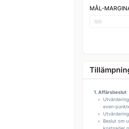
MÅL-MARGIN
Tillämpnin
1. Affärsbeslut
Utvärdering
even-punkt
Utvärdering
Beslut om u
kostnader p