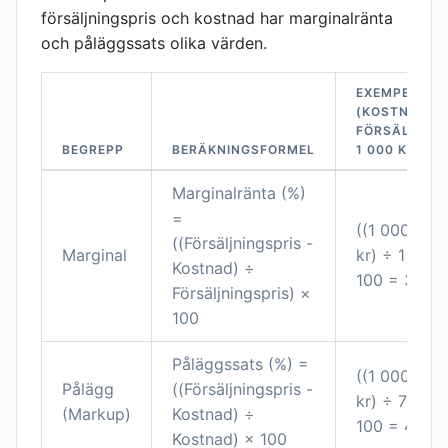
försäljningspris och kostnad har marginalränta
och påläggssats olika värden.
EXEMPEL
(KOSTNAD 70
FÖRSÄLJNIN
BEGREPP
BERÄKNINGSFORMEL
1 000 KR)
Marginalränta (%)
=
((1 000 kr -
((Försäljningspris -
Marginal
kr) ÷ 1 000 
Kostnad) ÷
100 = 30%
Försäljningspris) ×
100
Påläggssats (%) =
((1 000 kr -
Pålägg
((Försäljningspris -
kr) ÷ 700 kr
(Markup)
Kostnad) ÷
100 = 42,8
Kostnad) × 100