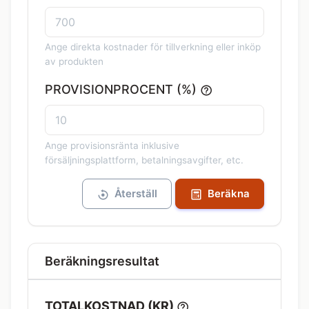
Ange direkta kostnader för tillverkning eller inköp
av produkten
PROVISIONPROCENT (%)
Ange provisionsränta inklusive
försäljningsplattform, betalningsavgifter, etc.
Återställ
Beräkna
Beräkningsresultat
TOTALKOSTNAD (KR)