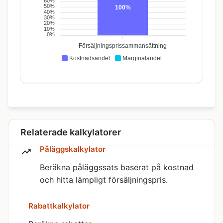
60%
50%
100%
40%
30%
20%
10%
0%
Försäljningsprissammansättning
Kostnadsandel
Marginalandel
Relaterade kalkylatorer
Påläggskalkylator
Beräkna påläggssats baserat på kostnad
och hitta lämpligt försäljningspris.
Rabattkalkylator