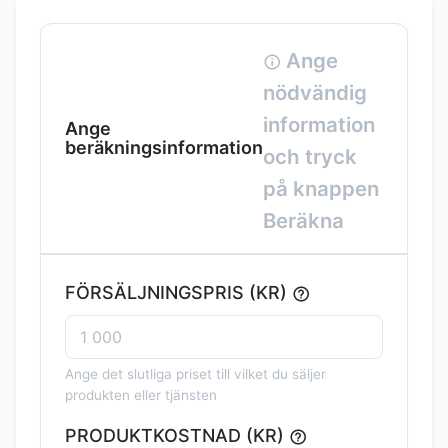
Ange
nödvändig
information
Ange
beräkningsinformation
och tryck
på knappen
Beräkna
FÖRSÄLJNINGSPRIS (KR)
Ange det slutliga priset till vilket du säljer
produkten eller tjänsten
PRODUKTKOSTNAD (KR)