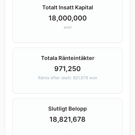
Totalt Insatt Kapital
18,000,000
won
Totala Ränteintäkter
971,250
Ränta efter skatt: 821,678 won
Slutligt Belopp
18,821,678
won