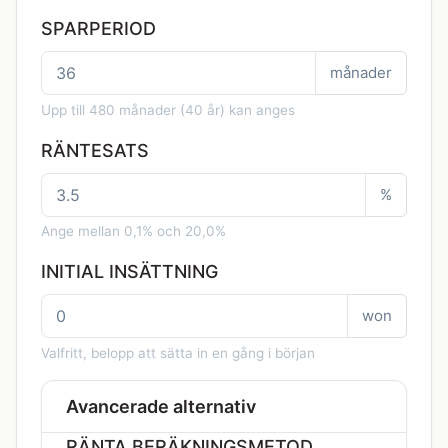
SPARPERIOD
månader
Upp till 480 månader (40 år) kan anges
RÄNTESATS
%
Ange mellan 0,1% och 20,0%
INITIAL INSÄTTNING
won
Valfritt, belopp att sätta in en gång i början
Avancerade alternativ
RÄNTA BERÄKNINGSMETOD