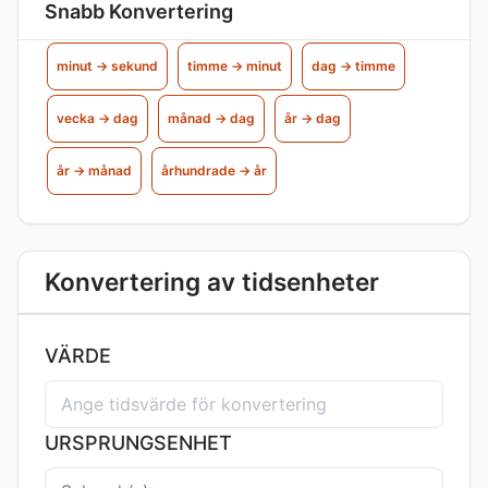
Snabb Konvertering
minut → sekund
timme → minut
dag → timme
vecka → dag
månad → dag
år → dag
år → månad
århundrade → år
Konvertering av tidsenheter
VÄRDE
URSPRUNGSENHET