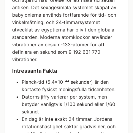
och stjärnornas rörelse för att mäta tid sedan
antiken. Det sexagesimala systemet skapat av
babylonierna används fortfarande för tid- och
vinkelmätning, och 24-timmarsystemet
utvecklat av egyptierna har blivit den globala
standarden. Moderna atomklockor använder
vibrationer av cesium-133-atomer för att
definiera en sekund som 9 192 631 770
vibrationer.
Intressanta Fakta
Planck-tid (5,4×10⁻⁴⁴ sekunder) är den
kortaste fysiskt meningsfulla tidsenheten.
Datorns jiffy varierar per system, men
betyder vanligtvis 1/100 sekund eller 1/60
sekund.
En dag är inte exakt 24 timmar. Jordens
rotationshastighet saktar gradvis ner, och