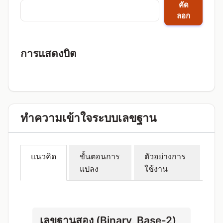
คัด
ลอก
การแสดงบิต
ทำความเข้าใจระบบเลขฐาน
แนวคิด
ขั้นตอนการ
ตัวอย่างการ
แปลง
ใช้งาน
เลขฐานสอง (Binary, Base-2)