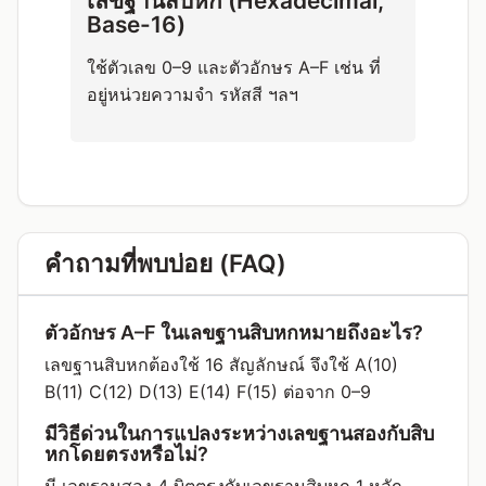
เลขฐานสิบหก (Hexadecimal,
Base-16)
ใช้ตัวเลข 0–9 และตัวอักษร A–F เช่น ที่
อยู่หน่วยความจำ รหัสสี ฯลฯ
คำถามที่พบบ่อย (FAQ)
ตัวอักษร A–F ในเลขฐานสิบหกหมายถึงอะไร?
เลขฐานสิบหกต้องใช้ 16 สัญลักษณ์ จึงใช้ A(10)
B(11) C(12) D(13) E(14) F(15) ต่อจาก 0–9
มีวิธีด่วนในการแปลงระหว่างเลขฐานสองกับสิบ
หกโดยตรงหรือไม่?