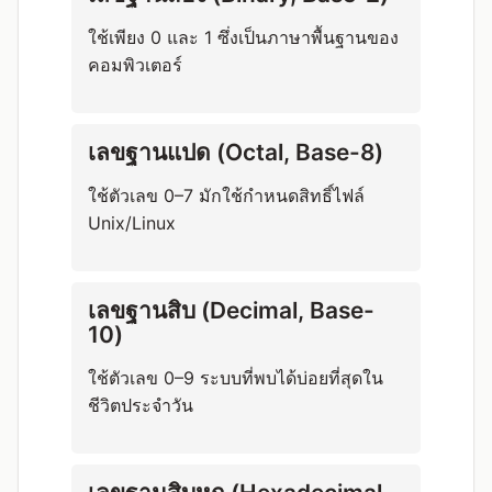
ใช้เพียง 0 และ 1 ซึ่งเป็นภาษาพื้นฐานของ
คอมพิวเตอร์
เลขฐานแปด (Octal, Base-8)
ใช้ตัวเลข 0–7 มักใช้กำหนดสิทธิ์ไฟล์
Unix/Linux
เลขฐานสิบ (Decimal, Base-
10)
ใช้ตัวเลข 0–9 ระบบที่พบได้บ่อยที่สุดใน
ชีวิตประจำวัน