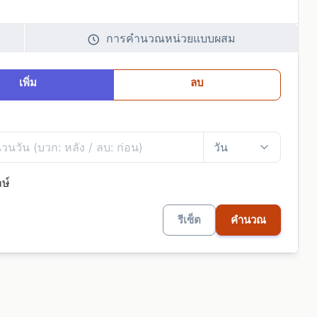
การคำนวณหน่วยแบบผสม
เพิ่ม
ลบ
ษ์
รีเซ็ต
คำนวณ