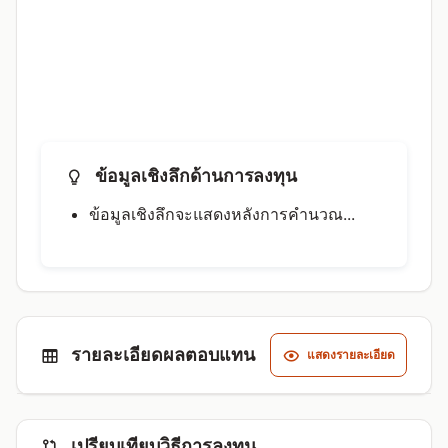
ข้อมูลเชิงลึกด้านการลงทุน
ข้อมูลเชิงลึกจะแสดงหลังการคำนวณ...
รายละเอียดผลตอบแทน
แสดงรายละเอียด
เปรียบเทียบวิธีการลงทุน