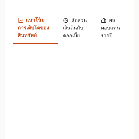
แนวโน้ม
สัดส่วน
ผล
การเติบโตของ
เงินต้นกับ
ตอบแทน
สินทรัพย์
ดอกเบี้ย
รายปี