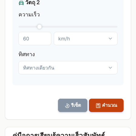
วัตถุ 2
ความเร็ว
ทิศทาง
รีเซ็ต
คำนวณ
คู่มือการเรียนรู้ความเร็วสัมพัทธ์