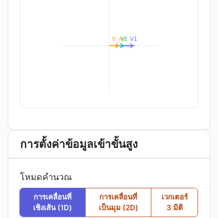
การตั้งค่าข้อมูลเข้าขั้นสูง
โหมดคำนวณ
การเคลื่อนที่
การเคลื่อนที่
เวกเตอร์
เชิงเส้น (1D)
เป็นมุม (2D)
3 มิติ