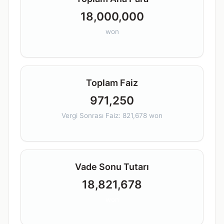
18,000,000
won
Toplam Faiz
971,250
Vergi Sonrası Faiz: 821,678 won
Vade Sonu Tutarı
18,821,678
won