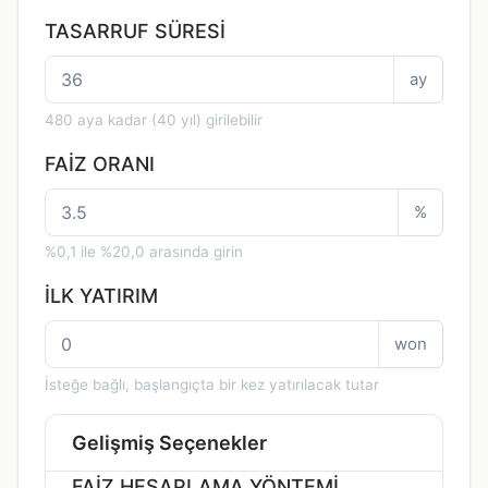
TASARRUF SÜRESI
ay
480 aya kadar (40 yıl) girilebilir
FAIZ ORANI
%
%0,1 ile %20,0 arasında girin
İLK YATIRIM
won
İsteğe bağlı, başlangıçta bir kez yatırılacak tutar
Gelişmiş Seçenekler
FAIZ HESAPLAMA YÖNTEMI