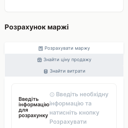
Розрахунок маржі
Розрахувати маржу
Знайти ціну продажу
Знайти витрати
Введіть необхідну
Введіть
інформацію та
інформацію
для
натисніть кнопку
розрахунку
Розрахувати