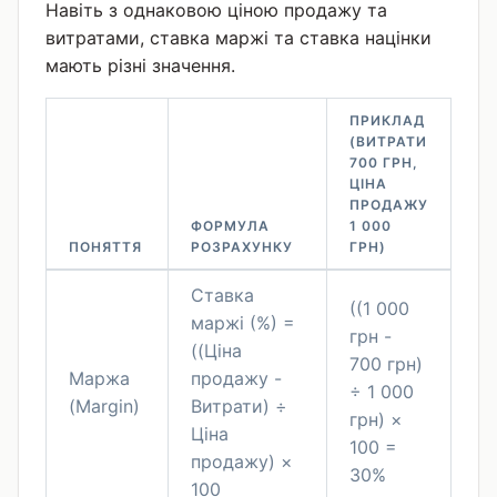
Навіть з однаковою ціною продажу та
витратами, ставка маржі та ставка націнки
мають різні значення.
ПРИКЛАД
(ВИТРАТИ
700 ГРН,
ЦІНА
ПРОДАЖУ
ФОРМУЛА
1 000
ПОНЯТТЯ
РОЗРАХУНКУ
ГРН)
Ставка
((1 000
маржі (%) =
грн -
((Ціна
700 грн)
Маржа
продажу -
÷ 1 000
(Margin)
Витрати) ÷
грн) ×
Ціна
100 =
продажу) ×
30%
100