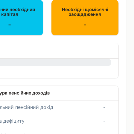
ний необхідний
Необхідні щомісячні
капітал
заощадження
-
-
ура пенсійних доходів
льний пенсійний дохід
-
а дефіциту
-