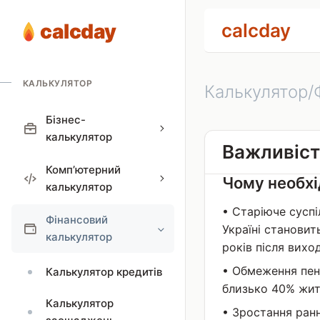
calcday
calcday
КАЛЬКУЛЯТОР
Калькулятор/
Бізнес-
калькулятор
Важливість
Комп’ютерний
Чому необхі
калькулятор
• Старіюче суспі
Фінансовий
Україні становит
калькулятор
років після вихо
• Обмеження пен
Калькулятор кредитів
близько 40% жит
Калькулятор
• Зростання ранн