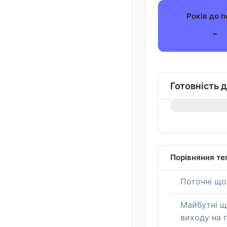
Років до п
-
Готовність д
0%
Порівняння те
Поточні що
Майбутні щ
виходу на 