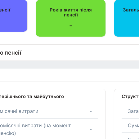
енсії
Років життя після
Загаль
пенсії
-
о пенсії
перішнього та майбутнього
Структ
місячні витрати
-
Зага
омісячні витрати (на момент
Сум
-
пенсію)