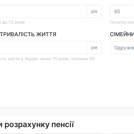
рік
0 до 70 років
Початок отр
 ТРИВАЛІСТЬ ЖИТТЯ
СІМЕЙН
рік
ть життя в Україні: жінки 76 років, чоловіки 69
и розрахунку пенсії