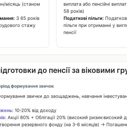
рн/місяць (станом
виплата або пенсійні виплат
58 років)
мання:
З 65 років
Податкові пільги:
Податков
трудового стажу
пільги при отриманні у вигл
пенсії
підготовки до пенсії за віковими г
Період формування звичок
ормування звички до заощаджень, навчання інвестува
жень:
10-20% від доходу
ів:
Акції 80% + Облігації 20% (високий ризик·високий д
ворення резервного фонду (на 3-6 місяців) → Погашенн