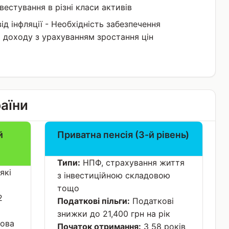
вестування в різні класи активів
ід інфляції - Необхідність забезпечення
 доходу з урахуванням зростання цін
раїни
й
Приватна пенсія (3-й рівень)
Типи:
НПФ, страхування життя
які
з інвестиційною складовою
тощо
2
Податкові пільги:
Податкові
знижки до 21,400 грн на рік
ова
Початок отримання:
З 58 років