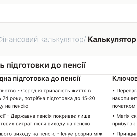
Фінансовий калькулятор/
Калькулятор 
 підготовки до пенсії
дна підготовка до пенсії
Ключові
льство - Середня тривалість життя в
• Переваг
ь 74 роки, потрібна підготовка до 15-20
накопичит
ду на пенсію
початком 
сії - Державна пенсія покриває лише
• Магія с
тєвих витрат після виходу на пенсію
прибуток 
ього виходу на пенсію - Існує розрив між
• Принцип