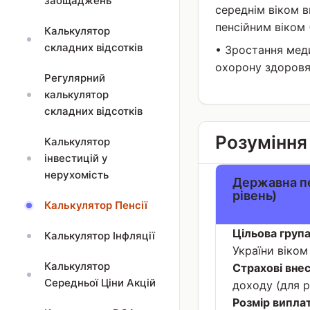
заощаджень
середнім віком в
пенсійним віком 
Калькулятор
складних відсотків
• Зростання мед
охорону здоровя
Регулярний
калькулятор
складних відсотків
Розуміння 
Калькулятор
інвестицій у
нерухомість
Державна пе
рівень)
Калькулятор Пенсії
Цільова група
Калькулятор Інфляції
України віком
Калькулятор
Страхові внес
Середньої Ціни Акцій
доходу (для 
Розмір виплат