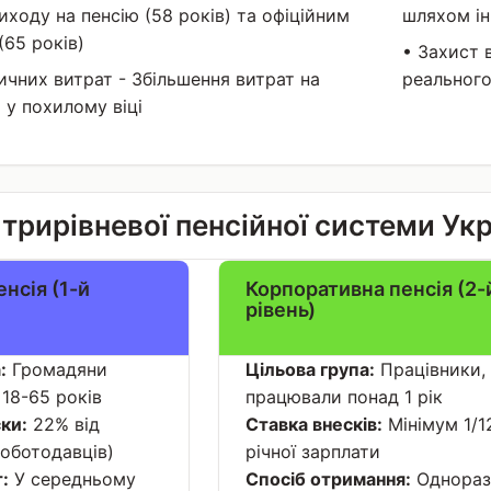
иходу на пенсію (58 років) та офіційним
шляхом ін
(65 років)
• Захист в
ичних витрат - Збільшення витрат на
реального
 у похилому віці
трирівневої пенсійної системи Ук
нсія (1-й
Корпоративна пенсія (2-
рівень)
:
Громадяни
Цільова група:
Працівники, 
 18-65 років
працювали понад 1 рік
ки:
22% від
Ставка внесків:
Мінімум 1/1
роботодавців)
річної зарплати
:
У середньому
Спосіб отримання:
Однораз