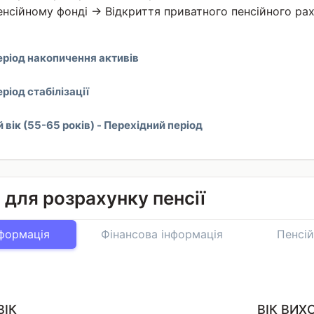
нсійному фонді → Відкриття приватного пенсійного ра
еріод накопичення активів
еріод стабілізації
вік (55-65 років) - Перехідний період
і для розрахунку пенсії
формація
Фінансова інформація
Пенсій
ВІК
ВІК ВИХ