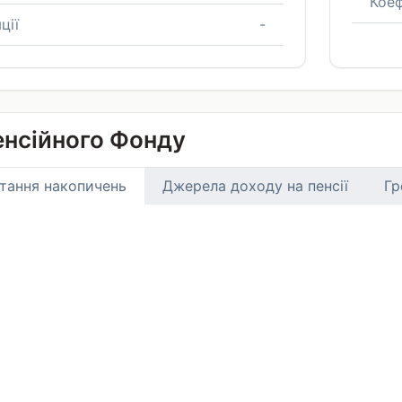
Коеф
ції
-
Пенсійного Фонду
тання накопичень
Джерела доходу на пенсії
Гр