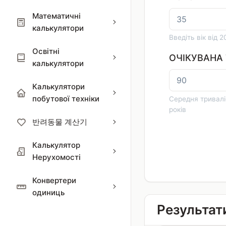
Математичні
калькулятори
Введіть вік від 2
Освітні
ОЧІКУВАНА
калькулятори
Калькулятори
побутової техніки
Середня триваліс
років
반려동물 계산기
Калькулятор
Нерухомості
Конвертери
одиниць
Результат