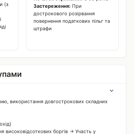
и (з
Застереження:
При
дострокового розірвання
і
повернення податкових пільг та
яді
штрафи
рупами
нню, використання довгострокових складних
охід)
я високовідсоткових боргів → Участь у