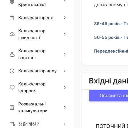
Криптовалют
державному пе
Калькулятор дат
35-45 років - П
Калькулятор
50-55 років - П
швидкості
Калькулятор
Передпенсійний 
відстані
Калькулятор часу
Вхідні дан
Калькулятор
здоров’я
Особиста ін
Розважальні
калькулятори
생활 계산기
ПОТОЧНИЙ 