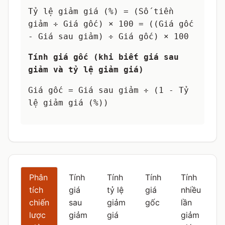
Tỷ lệ giảm giá (%) = (Số tiền
giảm ÷ Giá gốc) × 100 = ((Giá gốc
- Giá sau giảm) ÷ Giá gốc) × 100
Tính giá gốc (khi biết giá sau
giảm và tỷ lệ giảm giá)
Giá gốc = Giá sau giảm ÷ (1 - Tỷ
lệ giảm giá (%))
Phân
Tính
Tính
Tính
Tính
tích
giá
tỷ lệ
giá
nhiều
chiến
sau
giảm
gốc
lần
lược
giảm
giá
giảm