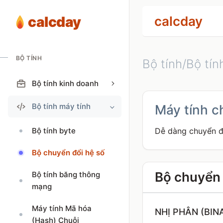
calcday
calcday
BỘ TÍNH
Bộ tính/Bộ tín
Bộ tính kinh doanh
Bộ tính máy tính
Máy tính c
Bộ tính byte
Dễ dàng chuyển đổ
Bộ chuyển đổi hệ số
Bộ chuyển 
Bộ tính băng thông
mạng
Máy tính Mã hóa
NHỊ PHÂN (BIN
(Hash) Chuỗi