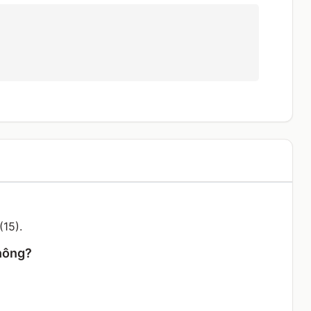
(15).
không?