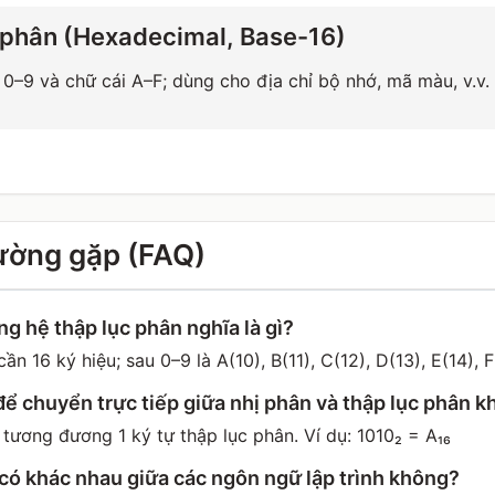
 phân (Hexadecimal, Base-16)
0–9 và chữ cái A–F; dùng cho địa chỉ bộ nhớ, mã màu, v.v.
ường gặp (FAQ)
ng hệ thập lục phân nghĩa là gì?
ần 16 ký hiệu; sau 0–9 là A(10), B(11), C(12), D(13), E(14), F
ể chuyển trực tiếp giữa nhị phân và thập lục phân 
 tương đương 1 ký tự thập lục phân. Ví dụ: 1010₂ = A₁₆
 có khác nhau giữa các ngôn ngữ lập trình không?