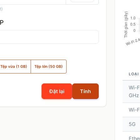
t)
P
Tệp vừa (1 GB)
Tệp lớn (50 GB)
LOẠI
Wi-F
Đặt lại
Tính
GHz
Wi-F
5G
Ethe