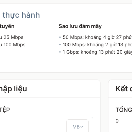
 thực hành
 tuyến
Sao lưu đám mây
iểu 25 Mbps
•
50 Mbps: khoảng 4 giờ 27 phú
iểu 100 Mbps
•
100 Mbps: khoảng 2 giờ 13 ph
•
1 Gbps: khoảng 13 phút 20 giâ
ập liệu
Kết 
TỆP
TỔNG
0