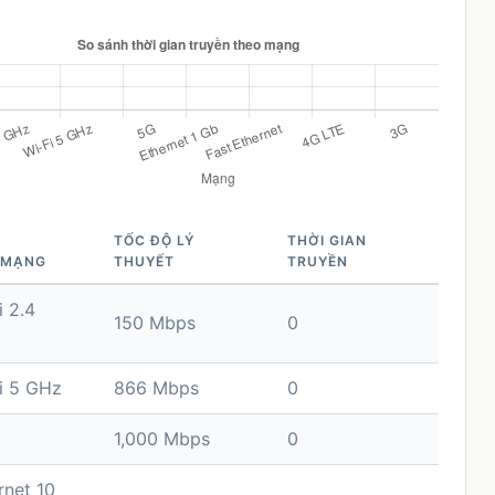
TỐC ĐỘ LÝ
THỜI GIAN
 MẠNG
THUYẾT
TRUYỀN
i 2.4
150 Mbps
0
i 5 GHz
866 Mbps
0
1,000 Mbps
0
rnet 10