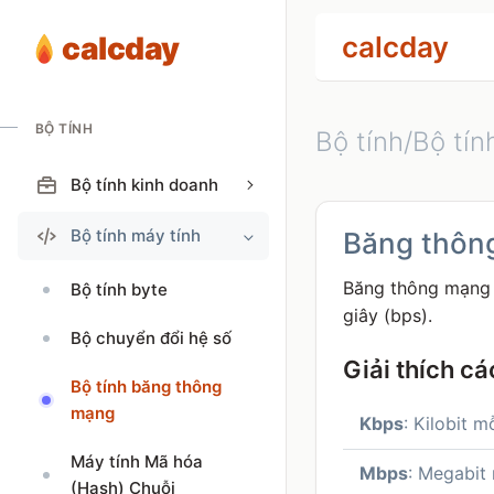
calcday
calcday
BỘ TÍNH
Bộ tính/Bộ tín
Bộ tính kinh doanh
Bộ tính máy tính
Băng thông
Băng thông mạng l
Bộ tính byte
giây (bps).
Bộ chuyển đổi hệ số
Giải thích cá
Bộ tính băng thông
mạng
Kbps
: Kilobit m
Máy tính Mã hóa
Mbps
: Megabit
(Hash) Chuỗi