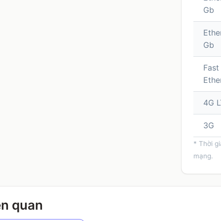
Gb
Ethe
Gb
Fast
Ethe
4G L
3G
* Thời g
mạng.
ên quan