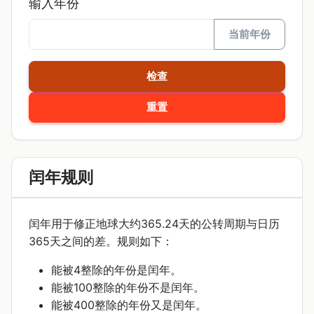
输入年份
当前年份
检查
重置
闰年规则
闰年用于修正地球大约365.24天的公转周期与日历
365天之间的差。规则如下：
能被4整除的年份是闰年。
能被100整除的年份不是闰年。
能被400整除的年份又是闰年。