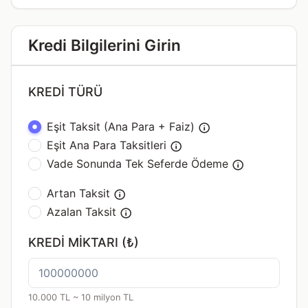
Kredi Bilgilerini Girin
KREDI TÜRÜ
Eşit Taksit (Ana Para + Faiz)
Eşit Ana Para Taksitleri
Vade Sonunda Tek Seferde Ödeme
Artan Taksit
Azalan Taksit
KREDI MIKTARI (₺)
10.000 TL ~ 10 milyon TL