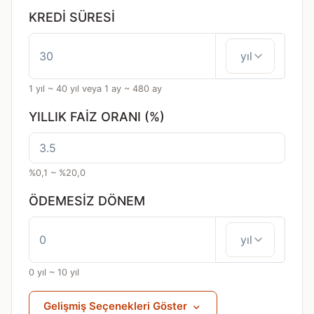
KREDI SÜRESI
1 yıl ~ 40 yıl veya 1 ay ~ 480 ay
YILLIK FAIZ ORANI (%)
%0,1 ~ %20,0
ÖDEMESIZ DÖNEM
0 yıl ~ 10 yıl
Gelişmiş Seçenekleri Göster