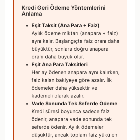
Kredi Geri Ödeme Yöntemlerini
Anlama
Eşit Taksit (Ana Para + Faiz)
Aylık ödeme miktarı (anapara + faiz)
aynı kalır. Başlangıçta faiz oranı daha
büyüktür, sonlara doğru anapara
oranı daha büyük olur.
Eşit Ana Para Taksitleri
Her ay ödenen anapara aynı kalırken,
faiz kalan bakiyeye göre azalır. İlk
ödemeler daha yüksektir ve
kademeli olarak azalır.
Vade Sonunda Tek Seferde Ödeme
Kredi süresi boyunca sadece faiz
ödenir, anapara vade sonunda tek
seferde ödenir. Aylık ödemeler
düşüktür, ancak toplam faiz yükü en