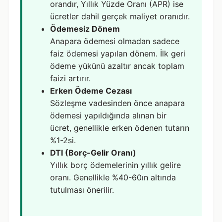
orandır, Yıllık Yüzde Oranı (APR) ise
ücretler dahil gerçek maliyet oranıdır.
Ödemesiz Dönem
Anapara ödemesi olmadan sadece
faiz ödemesi yapılan dönem. İlk geri
ödeme yükünü azaltır ancak toplam
faizi artırır.
Erken Ödeme Cezası
Sözleşme vadesinden önce anapara
ödemesi yapıldığında alınan bir
ücret, genellikle erken ödenen tutarın
%1-2si.
DTI (Borç-Gelir Oranı)
Yıllık borç ödemelerinin yıllık gelire
oranı. Genellikle %40-60ın altında
tutulması önerilir.