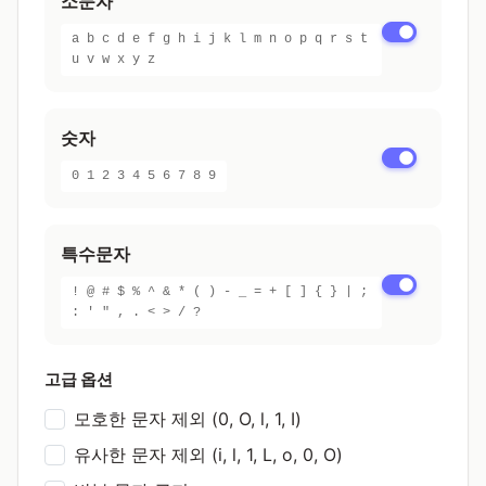
소문자
a b c d e f g h i j k l m n o p q r s t
u v w x y z
숫자
0 1 2 3 4 5 6 7 8 9
특수문자
! @ # $ % ^ & * ( ) - _ = + [ ] { } | ;
: ' " , . < > / ?
고급 옵션
모호한 문자 제외 (0, O, l, 1, I)
유사한 문자 제외 (i, l, 1, L, o, 0, O)