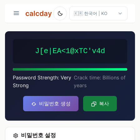
calcday
J[e|EA<1@xTC'v4d
Password Strength: Very
Crack time: Billions of
Strong
years
비밀번호 생성
복사
비밀번호 설정