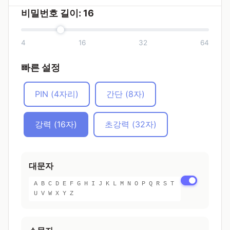
비밀번호 길이:
16
4
16
32
64
빠른 설정
PIN (4자리)
간단 (8자)
강력 (16자)
초강력 (32자)
대문자
A B C D E F G H I J K L M N O P Q R S T
U V W X Y Z