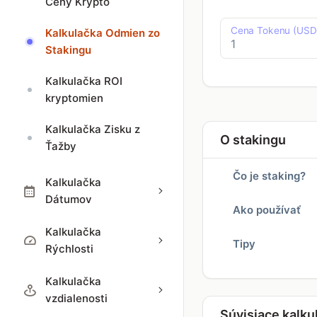
Ceny Krypto
Cena Tokenu (USD
Kalkulačka Odmien zo
Stakingu
Kalkulačka ROI
kryptomien
Kalkulačka Zisku z
O stakingu
Ťažby
Čo je staking?
Kalkulačka
Dátumov
Ako používať
Kalkulačka
Tipy
Rýchlosti
Kalkulačka
vzdialenosti
Súvisiace kalku