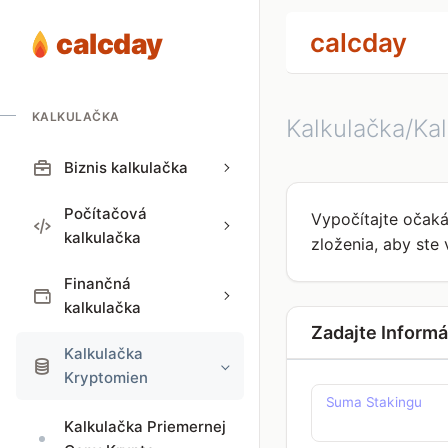
calcday
calcday
KALKULAČKA
Kalkulačka/Ka
Biznis kalkulačka
Počítačová
Vypočítajte očaká
kalkulačka
zloženia, aby ste
Finančná
kalkulačka
Zadajte Informá
Kalkulačka
Kryptomien
Suma Stakingu
Kalkulačka Priemernej