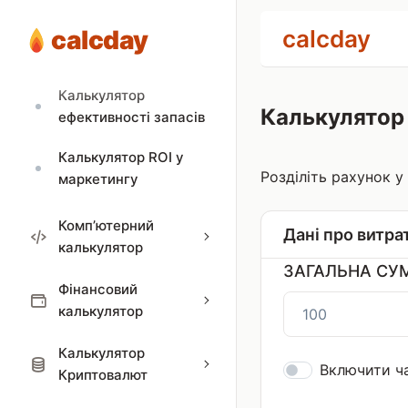
беззбитковості
calcday
calcday
Калькулятор знижок
Калькулятор
Калькулятор
ефективності запасів
Калькулятор ROI у
Розділіть рахунок у
маркетингу
Комп’ютерний
Дані про витра
калькулятор
ЗАГАЛЬНА СУ
Фінансовий
калькулятор
Калькулятор
Включити ч
Криптовалют