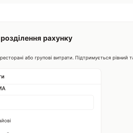
 розділення рахунку
 ресторані або групові витрати. Підтримується рівний т
ти
МА
айові