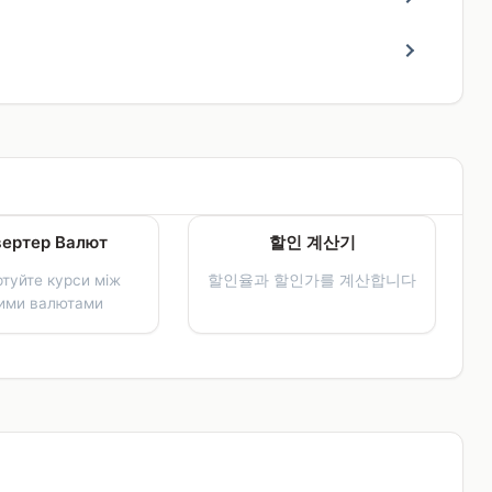
вертер Валют
할인 계산기
туйте курси між
할인율과 할인가를 계산합니다
ними валютами