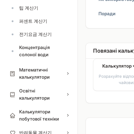
팁 계산기
Поради
퍼센트 계산기
전기요금 계산기
Концентрація
Повязані каль
солоної води
Калькулятор 
Математичні
Розрахуйте відпо
калькулятори
чайови
Освітні
калькулятори
Калькулятори
побутової техніки
반려동물 계산기