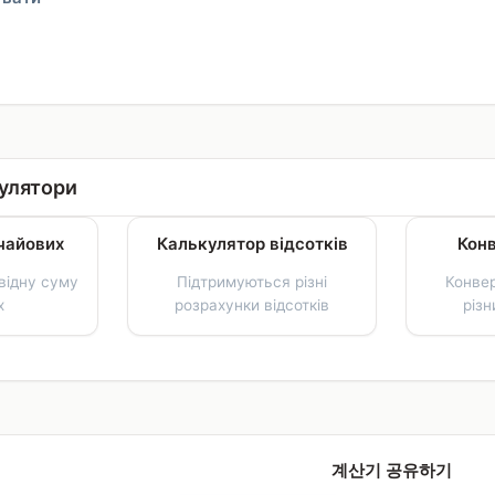
кулятори
чайових
Калькулятор відсотків
Кон
відну суму
Підтримуються різні
Конвер
х
розрахунки відсотків
різ
계산기 공유하기