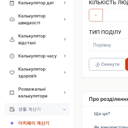
КІЛЬКІСТЬ ЛЮ
Калькулятор дат
-
Калькулятор
швидкості
ТИП ПОДІЛУ
Калькулятор
відстані
Калькулятор часу
Скинути
Калькулятор
здоров’я
Розважальні
калькулятори
Про розділенн
생활 계산기
Що це?
더치페이 계산기
Як використов