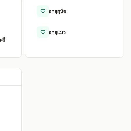
อายุสุนัข
อายุแมว
ะสี