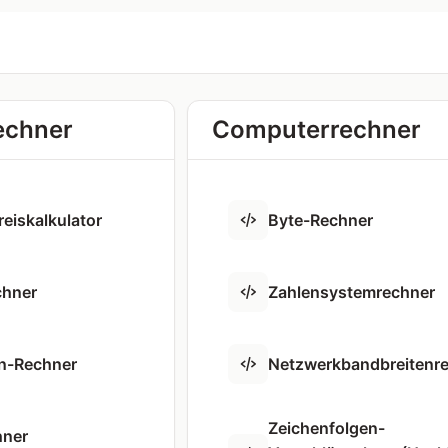
echner
Computerrechner
eiskalkulator
Byte-Rechner
chner
Zahlensystemrechner
n-Rechner
Netzwerkbandbreitenr
Zeichenfolgen-
hner