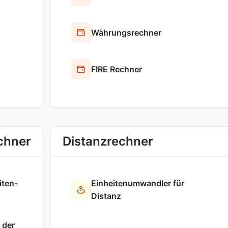
Währungsrechner
FIRE Rechner
chner
Distanz­rechner
iten-
Einheiten­umwandler für
Distanz
 der