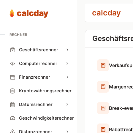
calcday
calcday
RECHNER
Geschäftsr
Geschäftsrechner
Computerrechner
Verkaufspr
Finanzrechner
Margenre
Kryptowährungsrechner
Datumsrechner
Break-eve
Geschwindigkeitsrechner
Rabattrec
Distanz­rechner